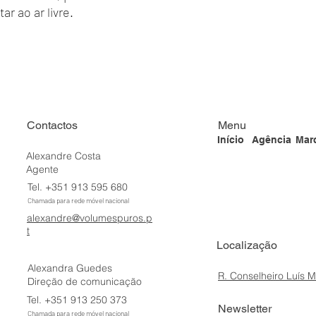
ar ao ar livre.
Contactos
Menu
Início
Agência
Mar
Alexandre Costa
Agente
Tel. +351 913 595 680
Chamada para rede móvel nacional
alexandre@volumespuros.p
t
Localização
Alexandra Guedes
R. Conselheiro Luís 
Direção de comunicação
Tel. +351 913 250 373
Newsletter
Chamada para rede móvel nacional