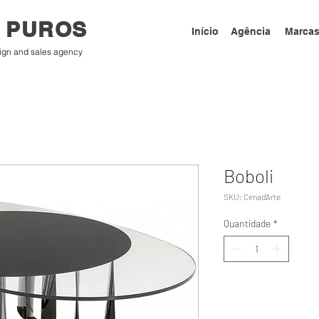
 PUROS
Início
Agência
Marca
ign and sales agency
Boboli
SKU: Cenad'Arte
Quantidade
*