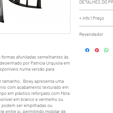
DETALHES DO P
BOBOLI OVAL LOW TA
+ info | Preço
Medida:
150X90 CM. H.41 C
Acabamentos:
office@volumespuros.
Revendedor
ANTHRACITE GREY
ref. 476 3F 15
Cena d'Arte
Lisboa - 217 168 819
https://www.cenadart
m formas afuniladas semelhantes às
or desenhado por Patricia Urquiola em
isponíveis numa versão para
um tamanho, Bowy apresenta uma
ínio com acabamento texturado em
mpo em plástico reforçado com fibra
sponível em branco e vermelho ou
s podem ser empilhadas ou
e entre si, permitindo mobilar de