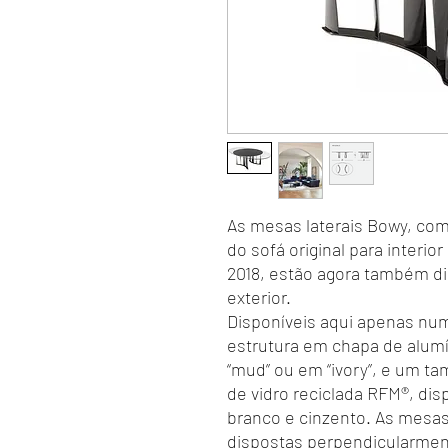
As mesas laterais Bowy, co
do sofá original para interi
2018, estão agora também d
exterior.
Disponíveis aqui apenas n
estrutura em chapa de alum
“mud” ou em “ivory”, e um ta
de vidro reciclada RFM®, di
branco e cinzento. As mesa
dispostas perpendicularment