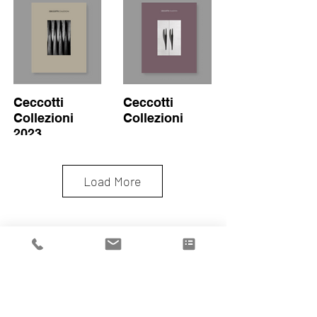
Ceccotti
Ceccotti
Collezioni
Collezioni
2023
Load More
Agent Alexandre
Costa
Tel.
+351 913 595 680
alexandre@volumespuros.
pt
Ceccotti
Ceccotti